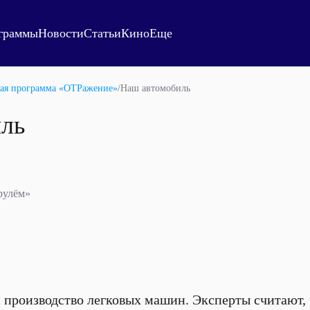
граммы
Новости
Статьи
Кино
Еще
ая программа «ОТРажение»
/
Наш автомобиль
ль
рулём»
 производство легковых машин. Эксперты считают,