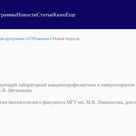
граммы
Новости
Статьи
Кино
Еще
ая программа «ОТРажение»
/
Новые вирусы
ы
едующий лабораторией вакцинопрофилактики и иммунотерапии 
И.И. Мечникова
гии биологического факультета МГУ им. М.В. Ломоносова, докто