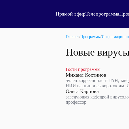
Прямой эфир
Телепрограмма
Про
Главная
/
Программы
/
Информационн
Новые вирус
Гости программы
Михаил Костинов
ччлен-корреспондент РАН, зав
НИИ вакцин и сывороток им. 
Ольга Карпова
заведующая кафедрой вирусоло
профессор