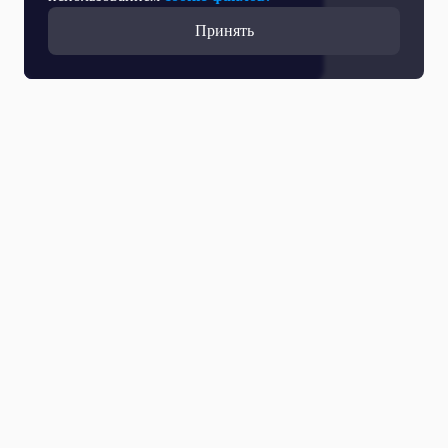
Принять
Все выпуски
07 Августа 2026
Спецоперация: главное. Сегодня в мире