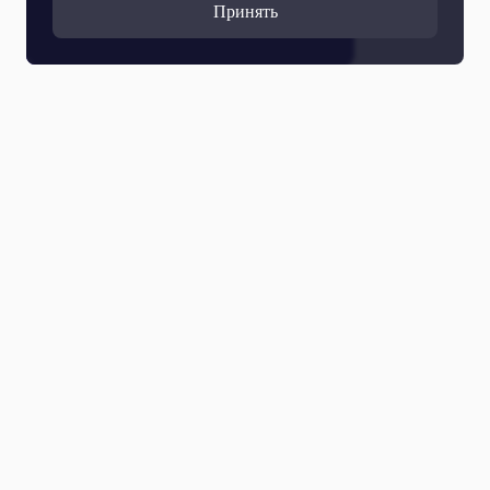
Принять
Все выпуски
07 Августа 2026
Вечернее ОТРажение. Полный выпуск. 07.08.2026