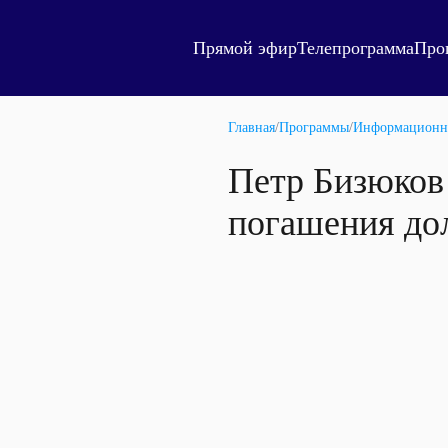
Прямой эфир
Телепрограмма
Про
Главная
/
Программы
/
Информационн
Петр Бизюков 
погашения дол