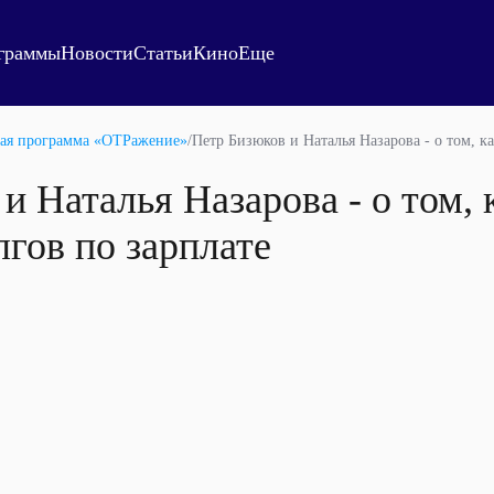
граммы
Новости
Статьи
Кино
Еще
ая программа «ОТРажение»
/
Петр Бизюков и Наталья Назарова - о том, к
и Наталья Назарова - о том, 
гов по зарплате