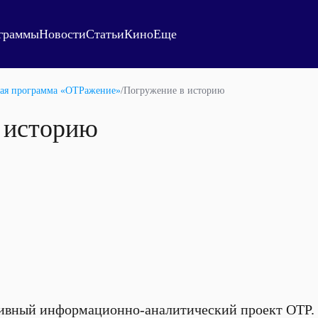
граммы
Новости
Статьи
Кино
Еще
ая программа «ОТРажение»
/
Погружение в историю
 историю
ивный информационно-аналитический проект ОТР.