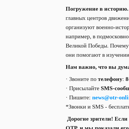
Погружение в историю.
главных центров движени
организуют военно-истор
например, в подмосковно
Великой Победы. Почему 
они помогают в изучении
Нам важно, что вы дум
· Звоните по
телефону
:
8
· Присылайте
SMS-сооб
· Пишите:
news@otr-onli
*Звонки и SMS - беспла
Дорогие зрители! Если 
ОТР, и мы показали ег