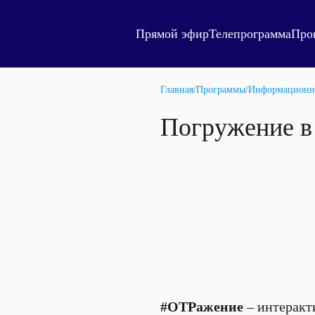
Прямой эфир
Телепрограмма
Про
Главная
/
Программы
/
Информационн
Погружение в
#ОТРажение
– интеракт