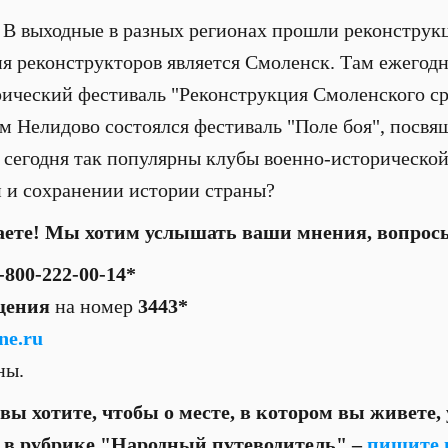
В выходные в разных регионах прошли реконструк
я реконструкторов является Смоленск. Там ежегодно
ический фестиваль "Реконструкция Смоленского ср
м Нелидово состоялся фестиваль "Поле боя", посв
сегодня так популярны клубы военно-исторической
 и сохранении истории страны?
аете! Мы хотим услышать ваши мнения, вопрос
-800-222-00-14*
щения
на номер
3443*
ne.ru
тны.
вы хотите, чтобы о месте, в котором вы живете,
о в рубрике "Народный путеводитель" –
пишите 