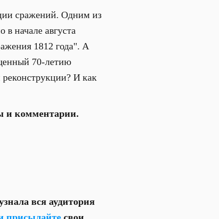
ции сражений. Одним из
 в начале августа
ажения 1812 года". А
ященный 70-летию
 реконструкции? И как
ы и комментарии.
 узнала вся аудитория
и присылайте
свои