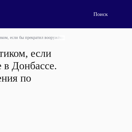
иком, если бы прекратил вооружённое противостояние в Донбассе. Но е
тиком, если
 в Донбассе.
ения по