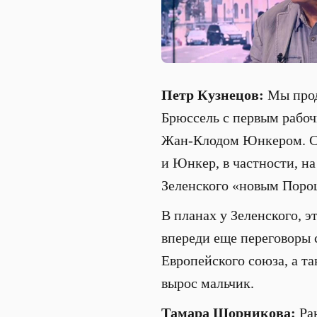
Петр Кузнецов:
Мы прод
Брюссель с первым рабоч
Жан-Клодом Юнкером. См
и Юнкер, в частности, н
Зеленского «новым Поро
В планах у Зеленского, э
впереди еще переговоры 
Европейского союза, а т
вырос мальчик.
Тамара Шорникова:
Ран