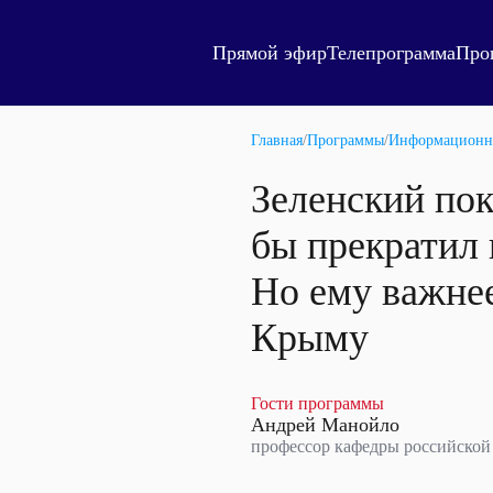
Прямой эфир
Телепрограмма
Про
Главная
/
Программы
/
Информационн
Зеленский пок
бы прекратил 
Но ему важнее
Крыму
Гости программы
Андрей Манойло
профессор кафедры российской