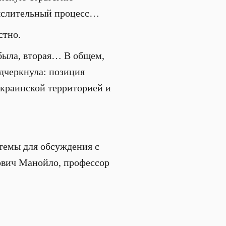
мыслительный процесс…
стно.
 была, вторая… В общем,
одчеркнула: позиция
украинской территорией и
темы для обсуждения с
рович Манойло, профессор