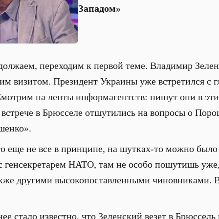
Западом»
олжаем, переходим к первой теме. Владимир Зелен
им визитом. Президент Украины уже встретился с 
отрим на ленты информагентств: пишут они в эти
а встрече в Брюсселе отшутились на вопросы о Пор
шенко».
то еще не все в принципе, на шутках-то можно было 
с генсекретарем НАТО, там не особо пошутишь уже
акже другими высокопоставленными чиновниками. В
ее стало известно, что Зеленский везет в Брюссель