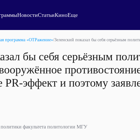
граммы
Новости
Статьи
Кино
Еще
ая программа «ОТРажение»
/
Зеленский показал бы себя серьёзным полит
азал бы себя серьёзным поли
вооружённое противостояние
 PR-эффект и поэтому заявл
 политики факультета политологии МГУ