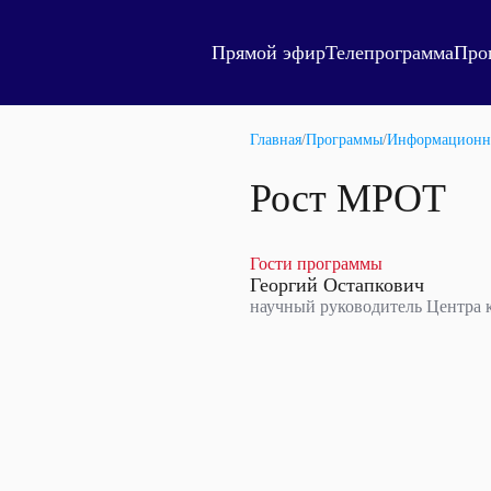
Прямой эфир
Телепрограмма
Про
Главная
/
Программы
/
Информационн
Рост МРОТ
Гости программы
Георгий Остапкович
научный руководитель Центр