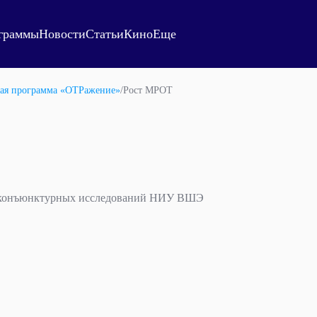
граммы
Новости
Статьи
Кино
Еще
ая программа «ОТРажение»
/
Рост МРОТ
а конъюнктурных исследований НИУ ВШЭ