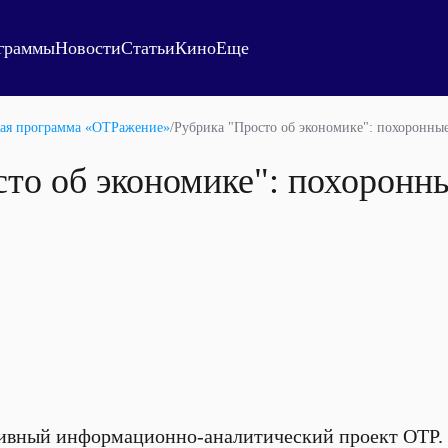
граммы
Новости
Статьи
Кино
Еще
ая программа «ОТРажение»
/
Рубрика "Просто об экономике": похоронны
то об экономике": похоронн
ивный информационно-аналитический проект ОТР.