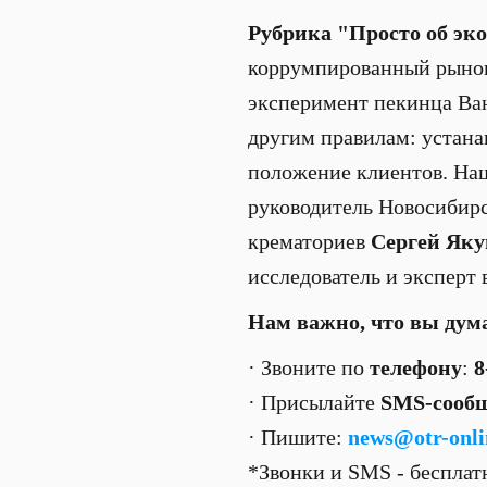
Рубрика "Просто об эк
коррумпированный рынок
эксперимент пекинца Ван
другим правилам: устана
положение клиентов. Наш
руководитель Новосибирс
крематориев
Сергей Як
исследователь и эксперт
Нам важно, что вы дум
· Звоните по
телефону
:
8
· Присылайте
SMS-сооб
· Пишите:
news@otr-onli
*Звонки и SMS - беспла