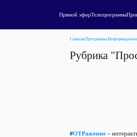
Прямой эфир
Телепрограмма
Про
Главная
/
Программы
/
Информационн
Рубрика "Прос
#
ОТРажение
– интеракт