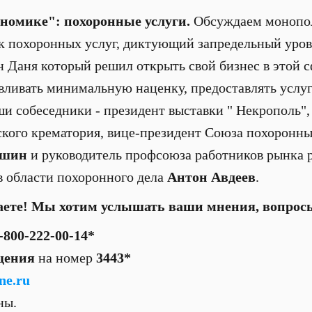
ономике": похоронные услуги.
Обсуждаем монопо
 похоронных услуг, диктующий запредельный урове
 Даня который решил открыть свой бизнес в этой сф
вливать минимальную наценку, предоставлять услуг
и собеседники - президент выставки " Некрополь",
кого крематория, вице-президент Союза похоронны
ушин
и руководитель профсоюза работников рынка р
 в области похоронного дела
Антон Авдеев
.
аете! Мы хотим услышать ваши мнения, вопрос
-800-222-00-14*
щения
на номер
3443*
ne.ru
тны.