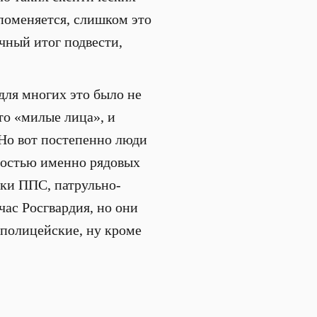
 поменяется, слишком это
чный итог подвести,
для многих это было не
то «милые лица», и
 Но вот постепенно люди
ьностью именно рядовых
ики ППС, патрульно-
час Росгвардия, но они
 полицейские, ну кроме