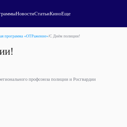
граммы
Новости
Статьи
Кино
Еще
ая программа «ОТРажение»
/
С Днём полиции!
ии!
регионального профсоюза полиции и Росгвардии