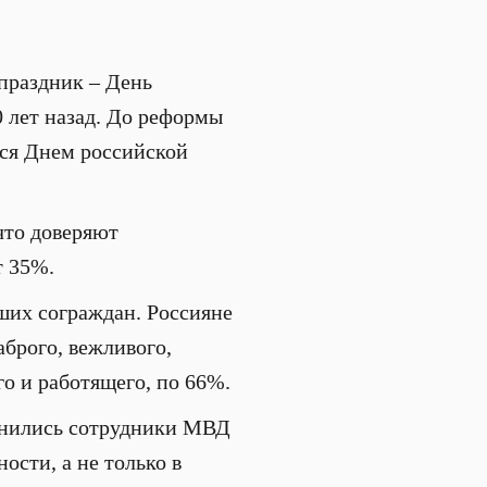
праздник – День
0 лет назад. До реформы
лся Днем российской
что доверяют
т 35%.
ших сограждан. Россияне
аброго, вежливого,
го и работящего, по 66%.
менились сотрудники МВД
сти, а не только в