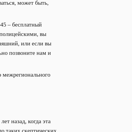
аться, может быть,
445 – бесплатный
 полицейскими, вы
дняшний, или если вы
ьно позвоните нам и
о межрегионального
ет назад, когда эта
ло таких скептических