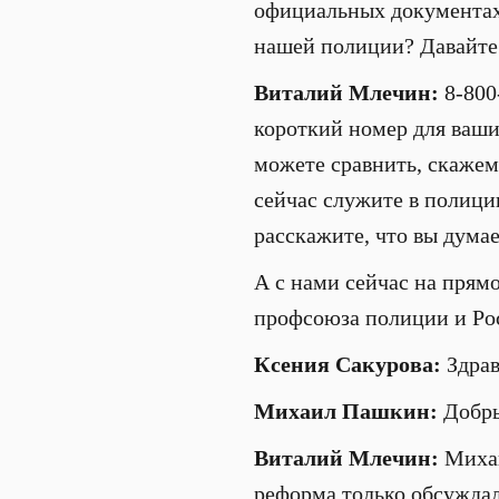
официальных документах?
нашей полиции? Давайте 
Виталий Млечин:
8-800
короткий номер для ваши
можете сравнить, скажем,
сейчас служите в полици
расскажите, что вы думае
А с нами сейчас на прям
профсоюза полиции и Рос
Ксения Сакурова:
Здрав
Михаил Пашкин:
Добры
Виталий Млечин:
Михаи
реформа только обсуждал