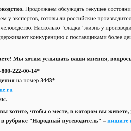
оводство.
Продолжаем обсуждать текущее состоян
аем у экспертов, готовы ли российские производит
пчеловодство. Насколько "сладка" жизнь у производ
ыдерживают конкуренцию с поставщиками более де
аете! Мы хотим услышать ваши мнения, вопрос
-800-222-00-14*
щения
на номер
3443*
ne.ru
тны.
вы хотите, чтобы о месте, в котором вы живете,
о в рубрике "Народный путеводитель" –
пишите 