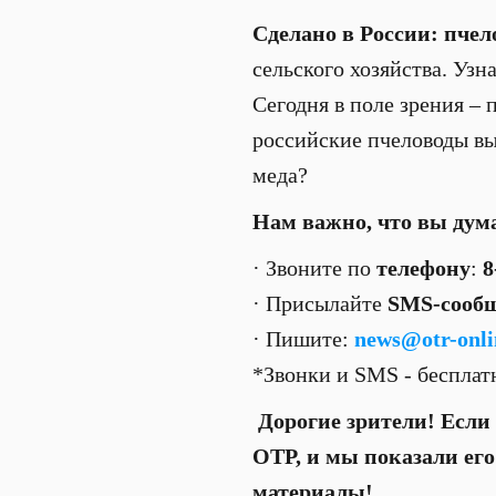
Сделано в России: пчел
сельского хозяйства. Узн
Сегодня в поле зрения – 
российские пчеловоды в
меда?
Нам важно, что вы дум
· Звоните по
телефону
:
8
· Присылайте
SMS-сооб
· Пишите:
news@otr-onli
*Звонки и SMS - беспла
Дорогие зрители! Если 
ОТР, и мы показали ег
материалы!