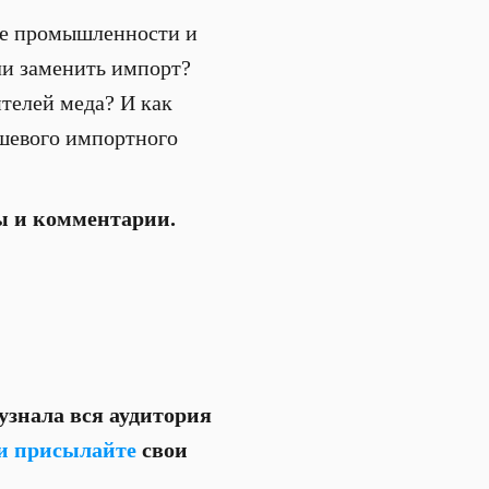
ие промышленности и
ели заменить импорт?
ителей меда? И как
шевого импортного
ы и комментарии.
 узнала вся аудитория
и присылайте
свои