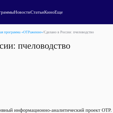
граммы
Новости
Статьи
Кино
Еще
ая программа «ОТРажение»
/
Сделано в России: пчеловодство
сии: пчеловодство
ивный информационно-аналитический проект ОТР.