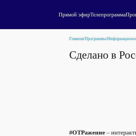
Прямой эфир
Телепрограмма
Про
Главная
/
Программы
/
Информационн
Сделано в Рос
#ОТРажение
– интеракт