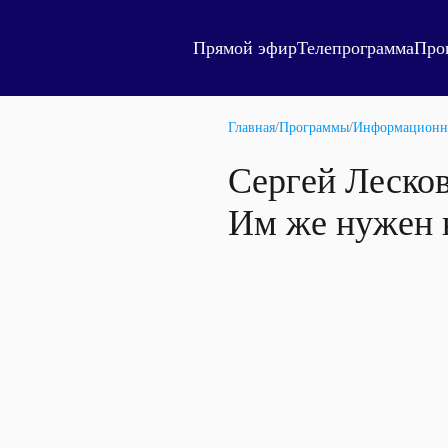
Прямой эфир
Телепрограмма
Про
Главная
/
Программы
/
Информационн
Сергей Леско
Им же нужен 