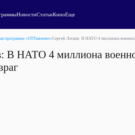
граммы
Новости
Статьи
Кино
Еще
ая программа «ОТРажение»
/
Сергей Лесков: В НАТО 4 миллиона военно
в: В НАТО 4 миллиона военн
враг