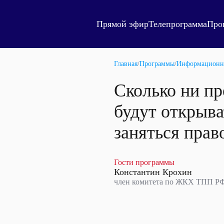
Прямой эфир
Телепрограмма
Про
Главная
/
Программы
/
Информационн
Сколько ни п
будут открыв
заняться прав
Гости программы
Константин Крохин
член комитета по ЖКХ ТПП РФ