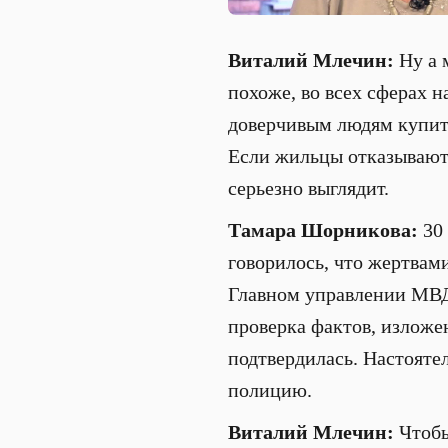
Виталий Млечин:
Ну а 
похоже, во всех сферах 
доверчивым людям купить
Если жильцы отказываютс
серьезно выглядит.
Тамара Шорникова:
30 
говорилось, что жертвам
Главном управлении МВД
проверка фактов, излож
подтвердилась. Настояте
полицию.
Виталий Млечин:
Чтобы