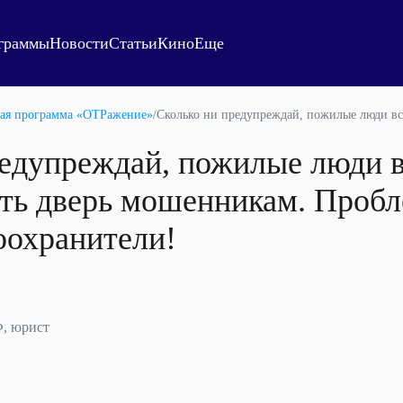
граммы
Новости
Статьи
Кино
Еще
ая программа «ОТРажение»
/
Сколько ни предупреждай, пожилые люди вс
редупреждай, пожилые люди в
ать дверь мошенникам. Проб
оохранители!
, юрист