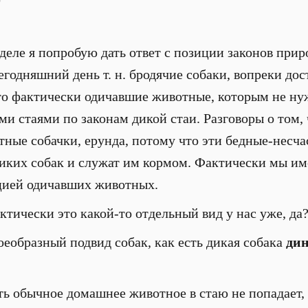
еле я попробую дать ответ с позиции законов приро
годняшний день т. н. бродячие собаки, вопреки дос
о фактически одичавшие животные, которым не нуж
ми стаями по законам дикой стаи. Разговоры о том,
тные собачки, ерунда, потому что эти бедные-несча
иких собак и служат им кормом. Фактически мы им
цией одичавших животных.
ктически это какой-то отдельный вид у нас уже, да
оеобразный подвид собак, как есть дикая собака
дин
ть обычное домашнее животное в стаю не попадает