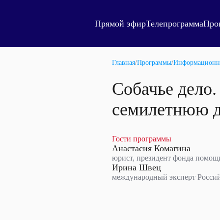
Прямой эфир
Телепрограмма
Про
Главная
/
Программы
/
Информационн
Собачье дело.
семилетнюю д
Гости программы
Анастасия Комагина
юрист, президент фонда помо
Ирина Швец
международный эксперт Росси