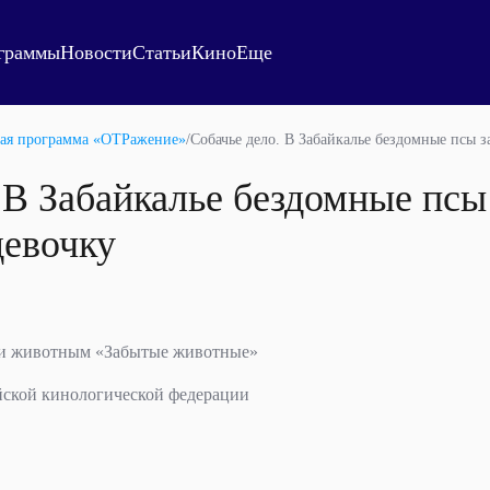
граммы
Новости
Статьи
Кино
Еще
ая программа «ОТРажение»
/
Собачье дело. В Забайкалье бездомные псы 
 В Забайкалье бездомные псы
евочку
щи животным «Забытые животные»
йской кинологической федерации