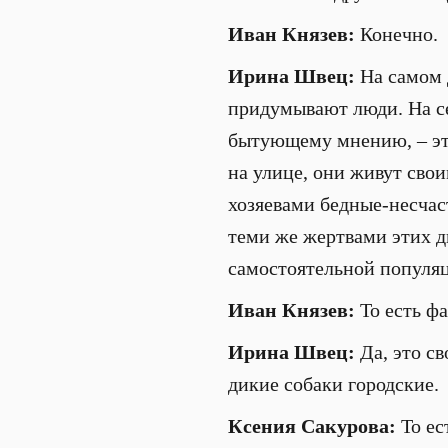
Иван Князев:
Конечно.
Ирина Швец:
На самом д
придумывают люди. На се
бытующему мнению, – эт
на улице, они живут свои
хозяевами бедные-несчас
теми же жертвами этих д
самостоятельной популя
Иван Князев:
То есть фа
Ирина Швец:
Да, это св
дикие собаки городские.
Ксения Сакурова:
То ес