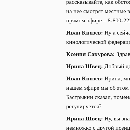
рассказывайте, как обсто
на нее смотрят местные в
прямом эфире – 8-800-22
Иван Князев:
Ну а сейч
кинологической федераци
Ксения Сакурова:
Здрав
Ирина Швец:
Добрый де
Иван Князев:
Ирина, мно
нашем эфире мы об этом 
Бастрыкин сказал, поменя
регулируется?
Ирина Швец:
Ну, вы зна
немножко с другой позиц