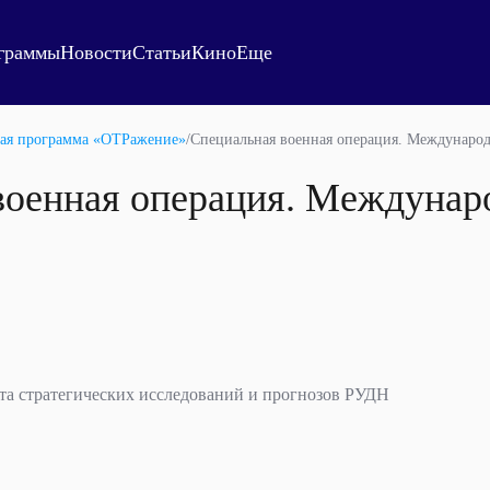
граммы
Новости
Статьи
Кино
Еще
ая программа «ОТРажение»
/
Специальная военная операция. Международ
военная операция. Междунар
та стратегических исследований и прогнозов РУДН