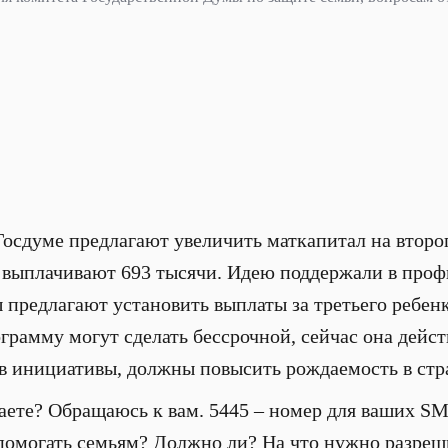
осдуме предлагают увеличить маткапитал на второг
с выплачивают 693 тысячи. Идею поддержали в про
 предлагают установить выплаты за третьего ребен
грамму могут сделать бессрочной, сейчас она действ
 инициативы, должны повысить рождаемость в стран
маете? Обращаюсь к вам. 5445 – номер для ваших S
помогать семьям? Должно ли? На что нужно разреш