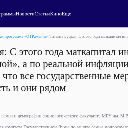
граммы
Новости
Статьи
Кино
Еще
ая программа «ОТРажение»
/
Татьяна Буцкая: С этого года маткапитал ин
я: С этого года маткапитал и
ой», а по реальной инфляции
, что все государственные м
сть и они рядом
 семьи и демографии социологического факультета МГУ им. М.
ля комитета Государственной Думы по защите семьи, вопросам от