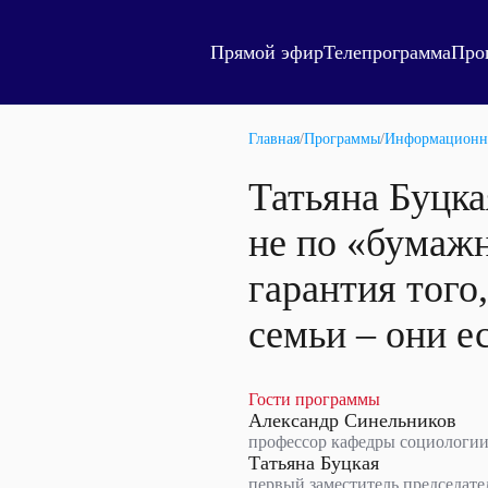
Прямой эфир
Телепрограмма
Про
Главная
/
Программы
/
Информационн
Татьяна Буцка
не по «бумажн
гарантия того
семьи – они е
Гости программы
Александр Синельников
профессор кафедры социологии
Татьяна Буцкая
первый заместитель председате