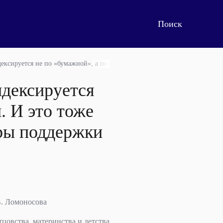
дексируется не по «бумажной», а по реальной инфляции. И это тоже гара
ндексируется
. И это тоже
еры поддержки
В. Ломоносова
цовства, материнства и детства