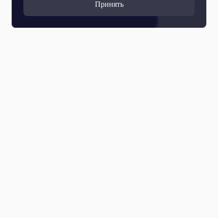
Принять
Все выпуски
07 Августа 2026
Вечернее ОТРажение. Полный выпуск. 07.08.2026