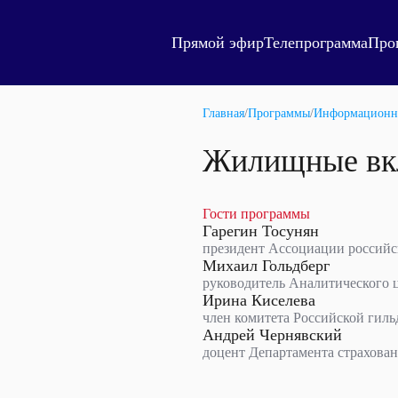
Прямой эфир
Телепрограмма
Про
Главная
/
Программы
/
Информационн
Жилищные вк
Гости программы
Гарегин Тосунян
президент Ассоциации российс
Михаил Гольдберг
руководитель Аналитического
Ирина Киселева
член комитета Российской гиль
Андрей Чернявский
доцент Департамента страхова