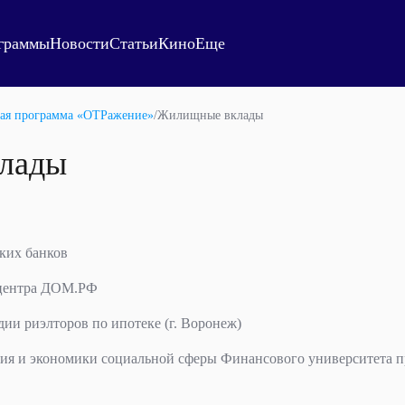
граммы
Новости
Статьи
Кино
Еще
ая программа «ОТРажение»
/
Жилищные вклады
лады
ких банков
 центра ДОМ.РФ
дии риэлторов по ипотеке (г. Воронеж)
ния и экономики социальной сферы Финансового университета 