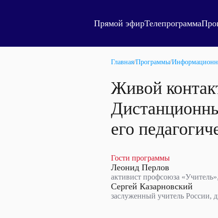
Прямой эфир
Телепрограмма
Про
Главная
/
Программы
/
Информационн
Живой контакт
Дистанционны
его педагогич
Гости программы
Леонид Перлов
активист профсоюза «Учитель»
Сергей Казарновский
заслуженный учитель России, 