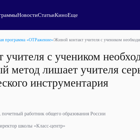
граммы
Новости
Статьи
Кино
Еще
ая программа «ОТРажение»
/
Живой контакт учителя с учеником необходи
 учителя с учеником необхо
й метод лишает учителя серь
еского инструментария
, почетный работник общего образования России
директор школы «Класс-центр»