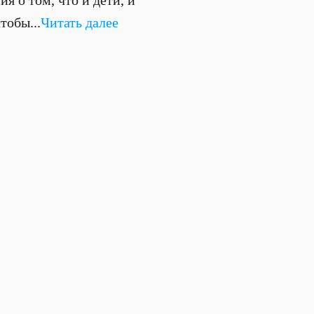
я о том, что и дети, и
тобы...
Читать далее