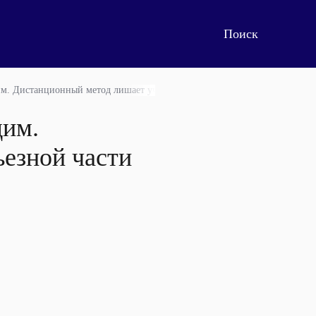
м. Дистанционный метод лишает учителя серьезной части его педагогич
дим.
езной части