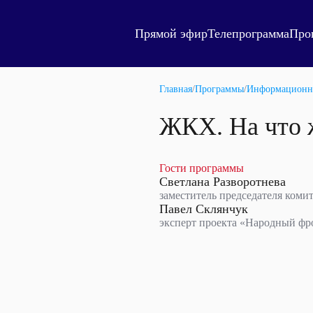
Прямой эфир
Телепрограмма
Про
Главная
/
Программы
/
Информационн
ЖКХ. На что 
Гости программы
Светлана Разворотнева
заместитель председателя коми
Павел Склянчук
эксперт проекта «Народный фр