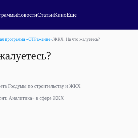
граммы
Новости
Статьи
Кино
Еще
ая программа «ОТРажение»
/
ЖКХ. На что жалуетесь?
жалуетесь?
тета Госдумы по строительству и ЖКХ
онт. Аналитика» в сфере ЖКХ