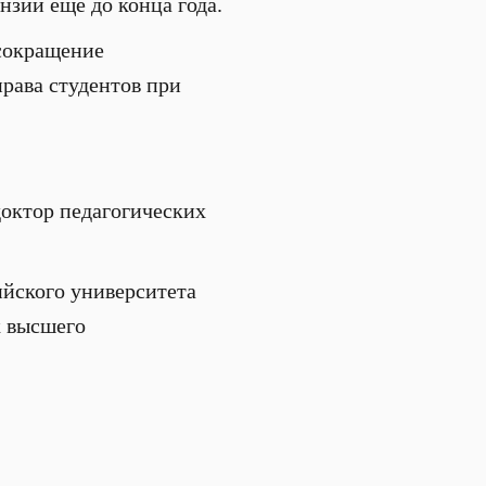
нзий еще до конца года.
 сокращение
рава студентов при
октор педагогических
ийского университета
к высшего