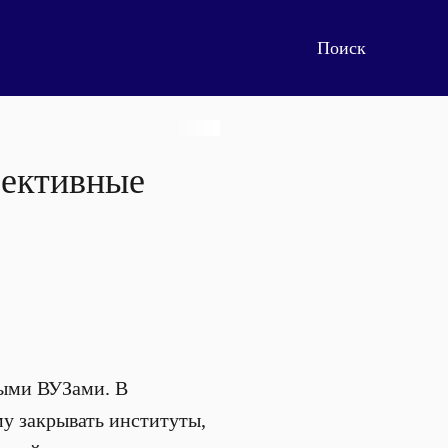
фективные
ными ВУЗами. В
у закрывать институты,