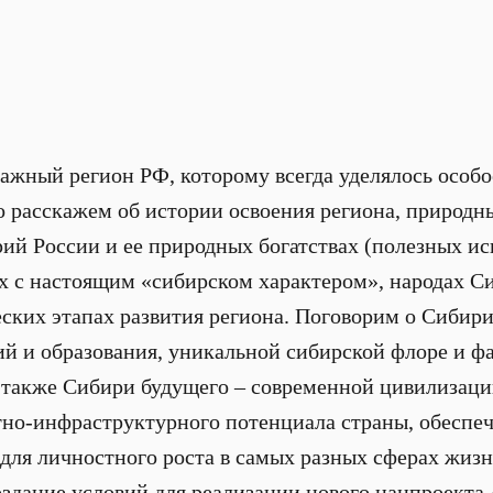
важный регион РФ, которому всегда уделялось особ
 расскажем об истории освоения региона, природн
ий России и ее природных богатствах (полезных ис
ях с настоящим «сибирском характером», народах 
еских этапах развития региона. Поговорим о Сибири
ий и образования, уникальной сибирской флоре и фа
 также Сибири будущего – современной цивилизаци
тно-инфраструктурного потенциала страны, обеспе
ля личностного роста в самых разных сферах жизн
здание условий для реализации нового нацпроекта 