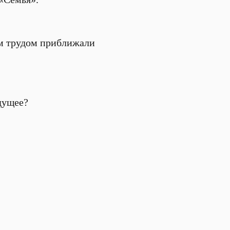
им трудом приближали
дущее?