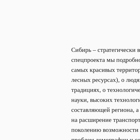
Сибирь – стратегически 
спецпроекта мы подробно
самых красивых территор
лесных ресурсах), о люд
традициях, о технологич
науки, высоких технолог
составляющей региона, а
на расширение транспор
поколению возможности д
проблем демографии и со