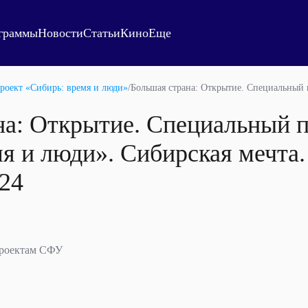
граммы
Новости
Статьи
Кино
Еще
роект «Сибирь: время и люди»
/
Большая страна: Открытие. Специальный 
на: Открытие. Специальный 
мя и люди». Сибирская мечта
.24
проектам СФУ