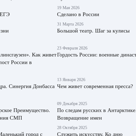
19 Мая 2026
 ЕГЭ
Сделано в России
31 Марта 2026
изни
Большой театр. Шаг за кулисы
23 Февраля 2026
линсгаузен». Как живет
Гордость России: военные динас
ост России в
13 Января 2026
ра. Синергия Донбасса
Чем живет современная пресса?
09 Декабря 2025
рское Преимущество.
По следам русских в Антарктике
оения СМП
Возвращение имен
28 Октября 2025
аленький город с
Служить искусству. Ко дню