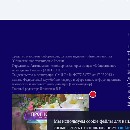
Т
П
Т
Средство массовой информации, Сетевое издание - Интернет-портал
Н
"Общественное телевидение России".
Учредитель: Автономная некоммерческая организация «Общественное
телевидение России» (АНО «ОТВР»).
Свидетельство о регистрации СМИ Эл № ФС77-54773 от 17.07.2013 г.
Д
выдано Федеральной службой по надзору в сфере связи, информационных
технологий и массовых коммуникаций (Роскомнадзор).
О
Главный редактор: Игнатенко В.Н.
К
Адрес электронной почты Редакции: internet@otr-online.ru
К
Телефон Редакции: +7 (499) 755 30 50
Для лиц старше 16 лет.
В
Мы используем cookie-файлы для наил
соглашаетесь с использованием
cooki
© 2012-2026 АНО «ОТВР»