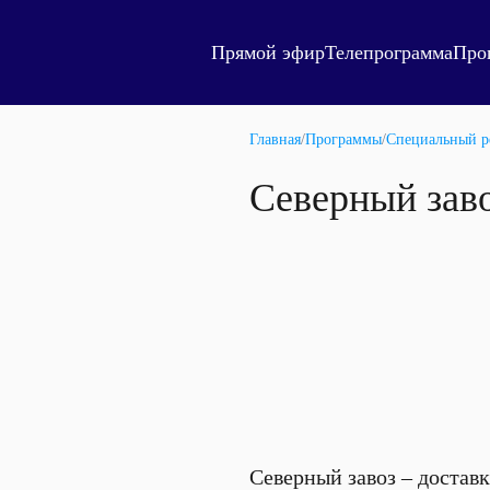
Прямой эфир
Телепрограмма
Про
Главная
/
Программы
/
Специальный р
Северный заво
Северный завоз – достав