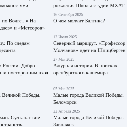
зможностями
рождения Школы-студии МХАТ
16 Сентября 2025
 по Волге...» На
О чем молчит Балтика?
даев» и «Метеоров»
12 Июля 2025
у. По следам
Северный маршрут. «Профессор
десанта
Молчанов» идет на Шпицберген
27 Мая 2025
 России. Добро
Ажурная история. В поисках
или посторонним вход
оренбургского кашемира
05 Мая 2025
а Великой Победы.
Малые города Великой Победы.
Беломорск
22 Апреля 2025
ман. Султанат вне
Малые города Великой Победы.
остранства
Заволжск