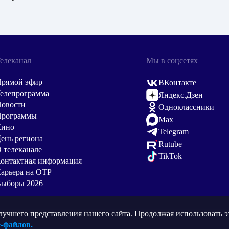
елеканал
Мы в соцсетях
рямой эфир
ВКонтакте
елепрограмма
Яндекс.Дзен
овости
Одноклассники
Программы
Max
Кино
Telegram
ень региона
Rutube
 телеканале
TikTok
онтактная информация
арьера на ОТР
ыборы 2026
учшего представления нашего сайта. Продолжая использовать эт
e-файлов.