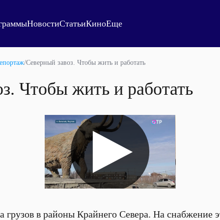
граммы
Новости
Статьи
Кино
Еще
епортаж
/
Северный завоз. Чтобы жить и работать
з. Чтобы жить и работать
ка грузов в районы Крайнего Севера. На снабжение 