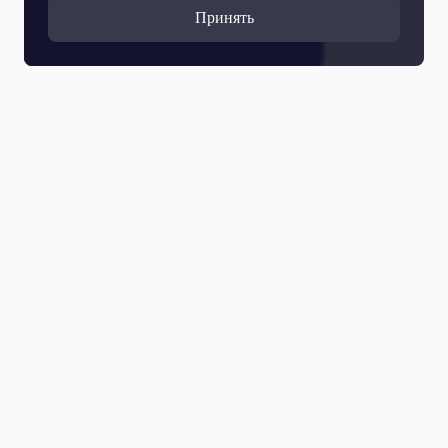
Принять
Все выпуски
05 Августа 2026
Сергей Есенин «Заметался пожар голубой…»