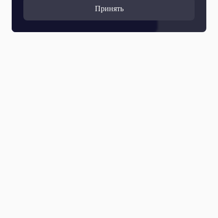
Принять
Все выпуски
05 Августа 2026
Сергей Есенин «Заметался пожар голубой…»