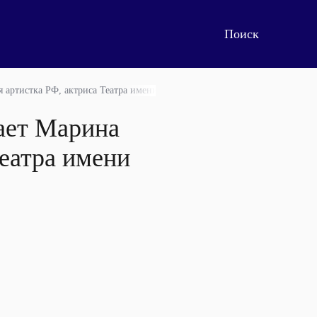
 артистка РФ, актриса Театра имени Е.Б. Вахтангова, Москва
ает Марина
Театра имени