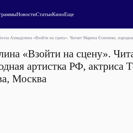
граммы
Новости
Статьи
Кино
Еще
Белла Ахмадулина «Взойти на сцену». Читает Марина Есипенко, народная
лина «Взойти на сцену». Чит
одная артистка РФ, актриса 
ва, Москва