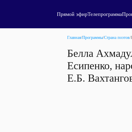
Прямой эфир
Телепрограмма
Про
Главная
/
Программы
/
Страна поэтов
/
Белла Ахмаду
Есипенко, нар
Е.Б. Вахтанго